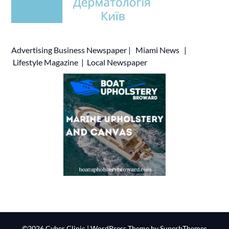
Advertising
Business Newspaper
|
Miami News
|
Lifestyle Magazine
|
Local Newspaper
©2026 Cyber Clinic
| WordPress Theme by
SuperbThemes