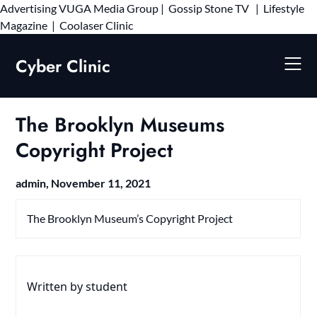
Advertising
VUGA Media Group
|
Gossip Stone TV
|
Lifestyle
Skip
Magazine
|
Coolaser Clinic
to
content
Cyber Clinic
The Brooklyn Museums
Copyright Project
admin,
November 11, 2021
The Brooklyn Museum’s Copyright Project
Written by student